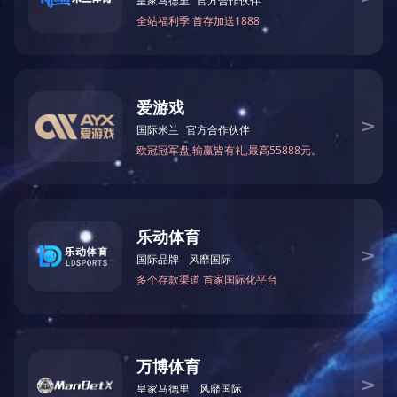
建设地点：广州市白云区润云路16号
建设单位：
广州市白云区动物卫生监督所
联系人：曾小姐
联系电话：18219110853
公示时间：2022年5月28日-2022年6月27日
公示期间，对上述公示内容如有异议，请致电反馈。
公示内容：验收报告，验收意见共2个内容。具体见附件
验收意见.pdf
广州市白云区动物卫生监督所建设项目竣工环境保护验收监测报告表.pdf
上一篇：
广东基础新成混凝土有限公司原址扩建第三条生产线项目 