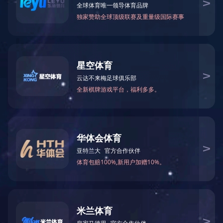
水生态修复案例
污水治理案例
废气治理案例
在
当前位置：
星空app官方官网
>
工程案例
>
噪声与无尘车间
无车车间案例