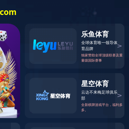
400-698-2838
新闻资讯
星空app官方官网-星空(中国)