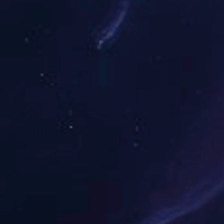
在时光长河中，总有一些瞬间，因凝聚了奋斗与梦想，而显
年砥砺奋进的深情回望，更是对未来征程的激昂展望！