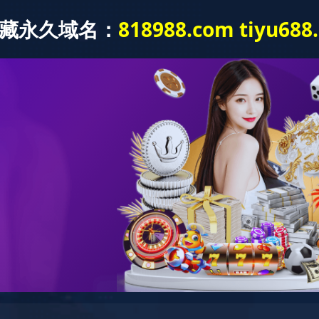
关于我们
服务内容
工程案例
人力资源