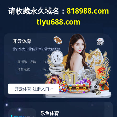
星空app官方官网
首 页
关于