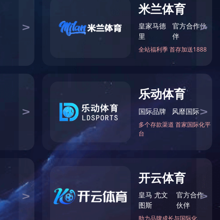
会颁发的“广东省环保技术咨询
询服务能力”甲级证书