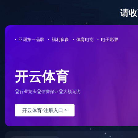
星空app官方官网
首 页