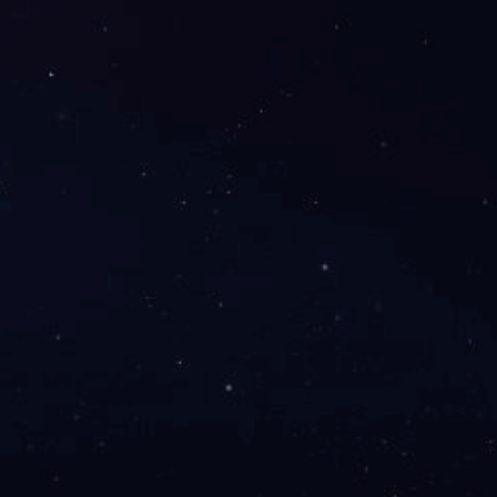
分享到：
返回列表
在线咨询
QQ咨询
电子邮箱