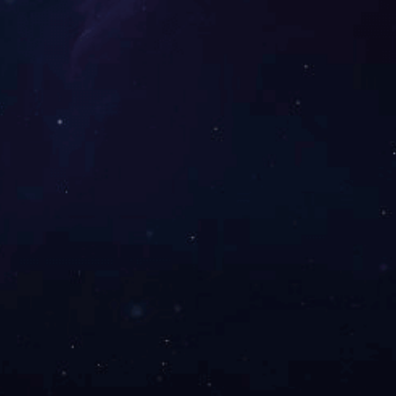
高效
系人更换的市场联络通知函
)
关注微信公众号
八一科技园二期2栋首层