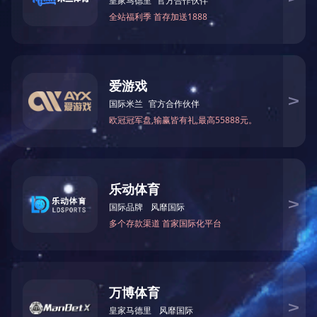
出1.43亿元的大罚单。
粉尘处理污染环境
守法是企业生存的底线
日，知名化工企业德司达
2000万元，引发震惊
共同努力，为了我
治理雾霾一刻也不能松
持久战通风工程施工由
北向南陆续消散。新的一