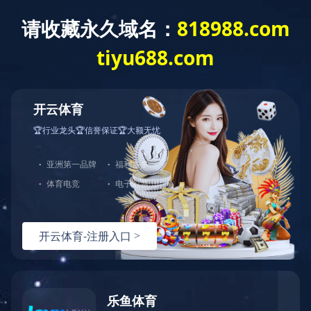
星空app官方官网
首 页
关于