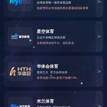
水生态修复案例
污水治理案例
废气治理案例
在
当前位置：
星空app官方官网
>
工程案例
>
土壤修复案例
广东煤炭地质
来源：广
1、本项目职责：
施工全过程技术支持
2、修复规模及处理技术路线
①铅、砷、汞重金属污染土壤7330.7m3，修复技术：固化稳定
②石油烃污染土壤219.1m3，修复技术：化学氧化。